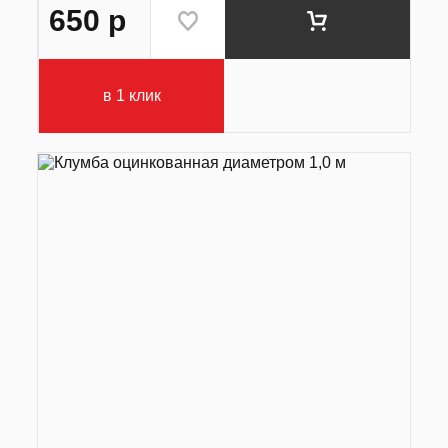
650
р
в 1 клик