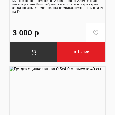
мм, по высоте стыкуеюся из 2-х панелей по 20 см, каждая
панель усилена 8-ми ребрами жесткости, все острые края
завальцованы. Удобная сборка на болтах (нужен только ключ
на 8).
3 000
р
в 1 клик