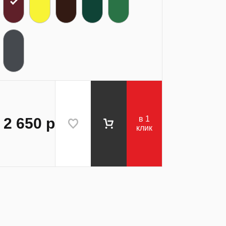
в 1
2 650
р
клик