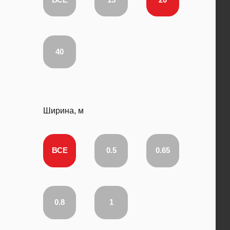
40
Ширина, м
ВСЕ
0.5
0.65
0.8
1