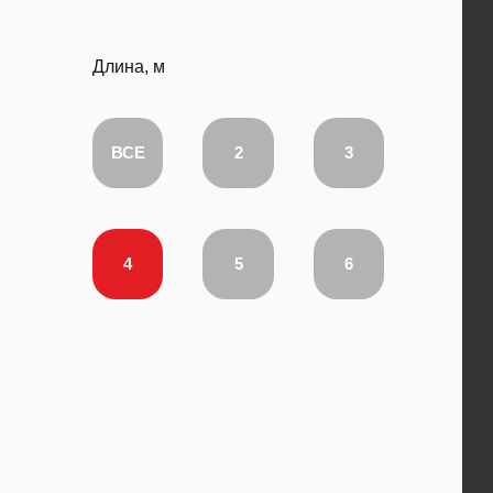
Длина, м
ВСЕ
2
3
4
5
6