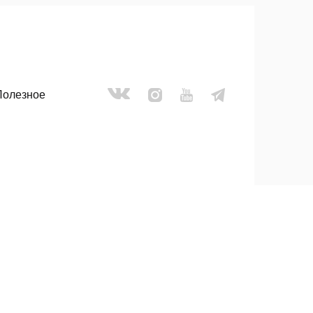
Грядка с полимерным покрытием
0,8х4,0 м, высота 20 см
Грядки изготовлены из оцинкованного металла с
полимерным покрытием толщиной 0,5 мм, каждая
панель усилена 8-ми ребрами жесткости, все
острые края завальцованы. Удобная сборка на
Полезное
болтах (нужен только ключ на 8).
в 1
2 700
р