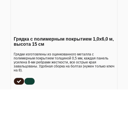
Грядка с полимерным покрытием 1,0х6,0 м,
высота 15 см
Грядки изготовлены из оцинкованного металла с
полимерным покрытием толщиной 0,5 мм, каждая панель
усилена 8-ми ребрами жесткости, все острые края
завальцованы. Удобная сборка на болтах (нужен только ключ
на 8).
3 250
р
в 1 клик