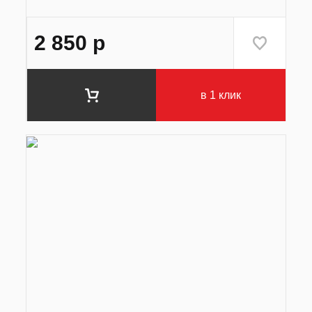
2 850
р
в 1 клик