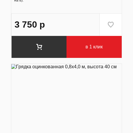
на 8).
3 750
р
в 1 клик