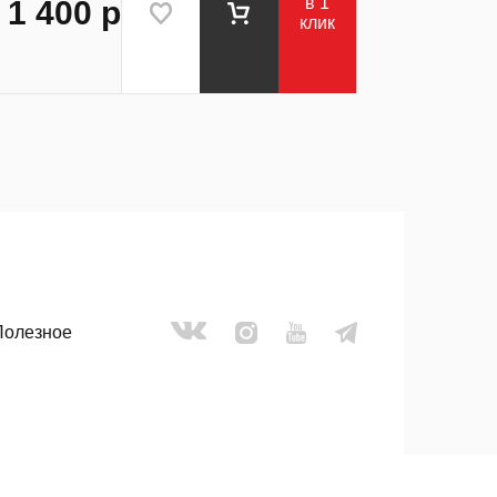
в 1
1 400
р
клик
Грядка оцинкованная 0,8х3,0 м,
высота 15 см
Полезное
Грядки изготовлены из оцинкованного металла
толщиной 0,5 мм, каждая панель усилена 8-ми
ребрами жесткости, все острые края
завальцованы. Удобная сборка на болтах (нужен
только ключ на 8).