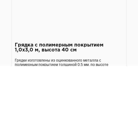
Грядка с полимерным покрытием
1,0х3,0 м, высота 40 см
Грядки изготовлены из оцинкованного металла с
полимерным покрытием толщиной 0,5 мм, по высоте
стыкуеюся из 2-х панелей по 20 см, каждая панель усилена
8-ми ребрами жесткости, все острые края завальцованы.
Удобная сборка на болтах (нужен только ключ на 8).
4 500
р
в 1 клик