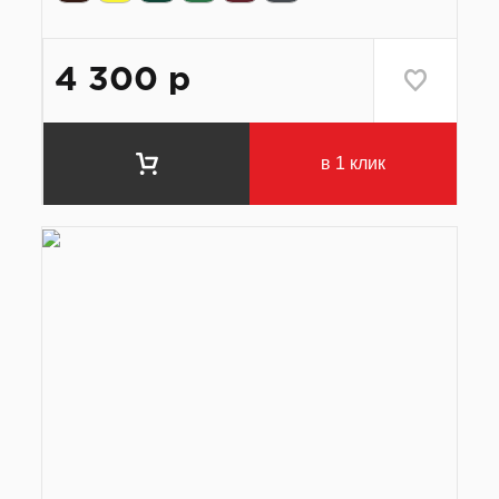
4 300
р
в 1 клик