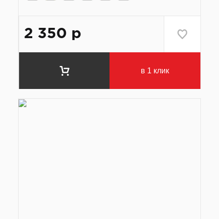
2 350
р
в 1 клик